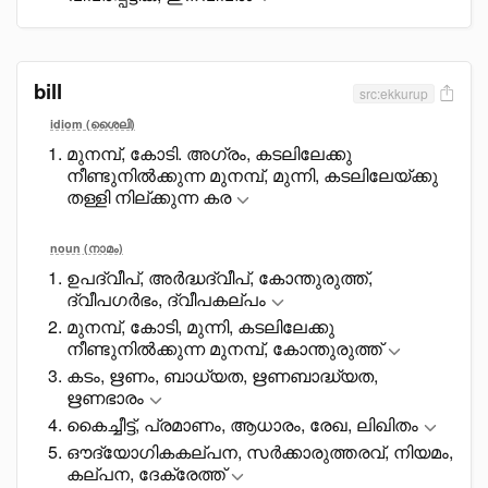
bill
src:ekkurup
idiom (ശൈലി)
മുനമ്പ്, കോടി. അഗ്രം, കടലിലേക്കു
നീണ്ടുനിൽക്കുന്ന മുനമ്പ്, മുന്നി, കടലിലേയ്ക്കു
തള്ളി നില്ക്കുന്ന കര
noun (നാമം)
ഉപദ്വീപ്, അർദ്ധദ്വീപ്, കോന്തുരുത്ത്,
ദ്വീപഗർഭം, ദ്വീപകല്പം
മുനമ്പ്, കോടി, മുന്നി, കടലിലേക്കു
നീണ്ടുനിൽക്കുന്ന മുനമ്പ്, കോന്തുരുത്ത്
കടം, ഋണം, ബാധ്യത, ഋണബാദ്ധ്യത,
ഋണഭാരം
കെെച്ചീട്ട്, പ്രമാണം, ആധാരം, രേഖ, ലിഖിതം
ഔദ്യോഗികകല്പന, സർക്കാരുത്തരവ്, നിയമം,
കല്പന, ദേക്രേത്ത്