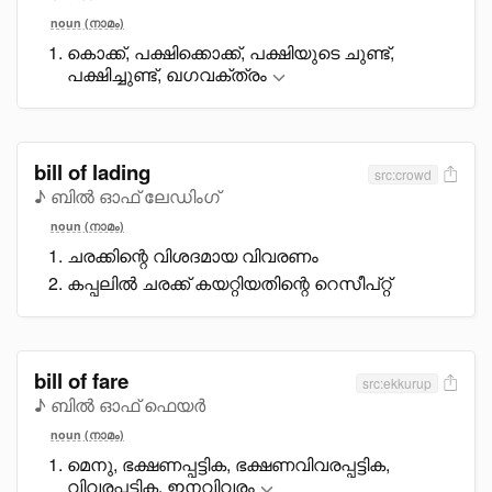
noun (നാമം)
കൊക്ക്, പക്ഷിക്കൊക്ക്, പക്ഷിയുടെ ചുണ്ട്,
പക്ഷിച്ചുണ്ട്, ഖഗവക്ത്രം
bill of lading
src:crowd
♪ ബിൽ ഓഫ് ലേഡിംഗ്
noun (നാമം)
ചരക്കിന്റെ വിശദമായ വിവരണം
കപ്പലിൽ ചരക്ക് കയറ്റിയതിന്റെ റെസീപ്റ്റ്
bill of fare
src:ekkurup
♪ ബിൽ ഓഫ് ഫെയർ
noun (നാമം)
മെനു, ഭക്ഷണപ്പട്ടിക, ഭക്ഷണവിവരപ്പട്ടിക,
വിവരപ്പട്ടിക, ഇനവിവരം