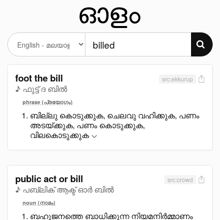
foot the bill
src:ekkurup
♪ ഫുട്ട് ദ ബിൽ
phrase (പ്രയോഗം)
ബില്ലു കൊടുക്കുക, ചെലവു വഹിക്കുക, പണം
അടയ്ക്കുക, പണം കൊടുക്കുക,
വിലകൊടുക്കുക
public act or bill
src:crowd
♪ പബ്ലിക് ആക്ട് ഓർ ബിൽ
noun (നാമം)
ബഹുജനത്തെ ബാധിക്കുന്ന നിയമനിർമ്മാണം