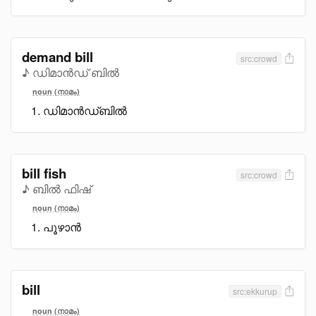
demand bill
src:crowd
♪ ഡിമാൻഡ് ബിൽ
noun (നാമം)
ഡിമാൻഡ്ബിൽ
bill fish
src:crowd
♪ ബിൽ ഫിഷ്
noun (നാമം)
പൂഴാൻ
bill
src:ekkurup
noun (നാമം)