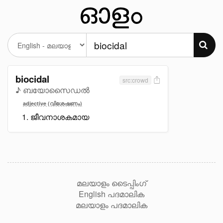
biocidal
src:crowd
♪ ബയോസൈഡൽ
adjective (വിശേഷണം)
ജീവനാശകമായ
മലയാളം ടൈപ്പിംഗ്
English പദമാലിക
മലയാളം പദമാലിക