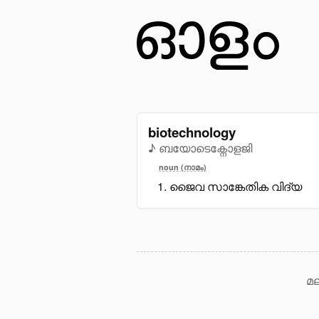
biotechnology
♪ ബയോടെക്നോളജി
noun (നാമം)
ജൈവ സാങ്കേതിക വിദ്യ
മല