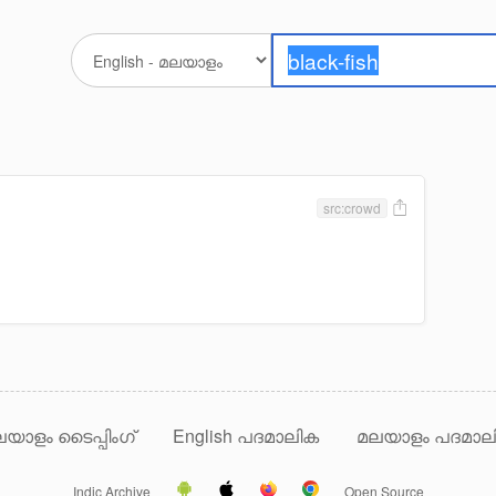
src:crowd
യാളം ടൈപ്പിംഗ്
English പദമാലിക
മലയാളം പദമാല
Indic Archive
Open Source