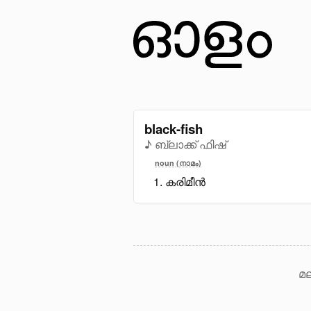
black-fish
♪ ബ്ലാക്ക് ഫിഷ്
noun (നാമം)
കരിമീൻ
മല