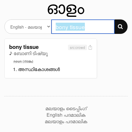
bony tissue
src:crowd
♪ ബോണി ടിഷ്യൂ
noun (നാമം)
അസ്ഥികോശങ്ങൾ
മലയാളം ടൈപ്പിംഗ്
English പദമാലിക
മലയാളം പദമാലിക