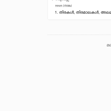
noun (നാമം)
തിരകൾ, തിരമാലകൾ, അല
മല