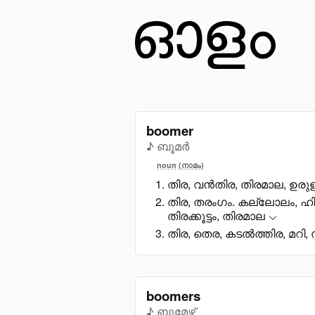
boomer
♪ ബൂമർ
noun (നാമം)
തിര, വൻതിര, തിരമാല, ഉര
തിര, തരംഗം. കല്ലോലം, ഹി
തിരക്കൂട്ടം, തിരമാല
തിര, തെര, കടൽത്തിര, മറി, 
boomers
♪ ബൂമേഴ്സ്