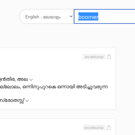
src:ekkurup
ുളൻതിര, അല
ല്ലോലം, ഒന്നിനുപുറകെ ഒന്നായി അടിച്ചുവരുന്ന
സ്രോതസ്സ്
src:ekkurup