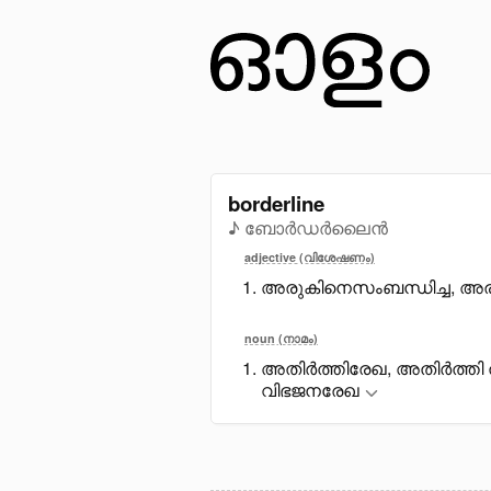
borderline
♪ ബോർഡർലൈൻ
adjective (വിശേഷണം)
അരുകിനെസംബന്ധിച്ച, അരു
noun (നാമം)
അതിർത്തിരേഖ, അതിർത്തി ത
വിഭജനരേഖ