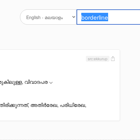
src:ekkurup
കിലുള്ള, വിവാദപര
ിരിക്കുന്നത്, അതിർരേഖ, പരിധിരേഖ,