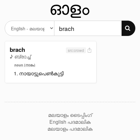
brach
src:crowd
♪ ബ്രാച്ച്
noun (നാമം)
നായാട്ടുപെൺകുട്ടി
മലയാളം ടൈപ്പിംഗ്
English പദമാലിക
മലയാളം പദമാലിക