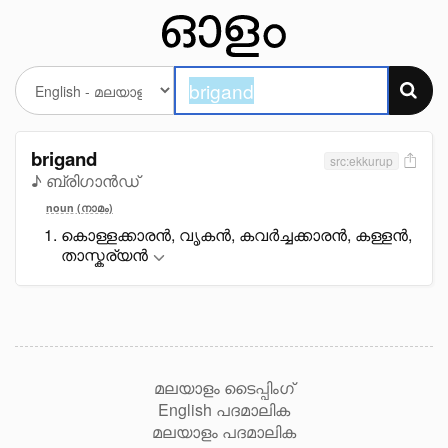
brigand
src:ekkurup
♪ ബ്രിഗാൻഡ്
noun (നാമം)
കൊള്ളക്കാരൻ, വൃകൻ, കവർച്ചക്കാരൻ, കള്ളൻ,
താസ്കര്യൻ
മലയാളം ടൈപ്പിംഗ്
English പദമാലിക
മലയാളം പദമാലിക