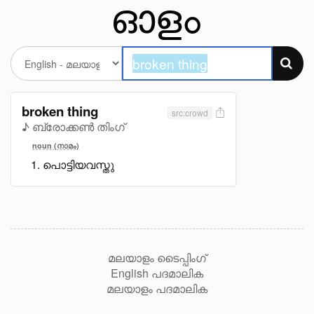
broken thing
src:crowd
♪ ബ്രോക്കൺ തിംഗ്
noun (നാമം)
പൊട്ടിയവസ്തു
മലയാളം ടൈപ്പിംഗ്
English പദമാലിക
മലയാളം പദമാലിക