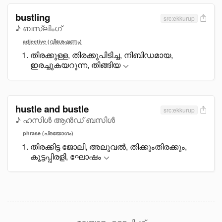
bustling
src:ekkurup
♪ ബസ്ലിംഗ്
adjective (വിശേഷണം)
തിരക്കുള്ള, തിരക്കുപിടിച്ച, നിബിഡമായ,
ഇരച്ചുകയറുന്ന, തിങ്ങിയ
hustle and bustle
src:ekkurup
♪ ഹസിൾ ആൻഡ് ബസിൾ
phrase (പ്രയോഗം)
തിരക്കിട്ട ജോലി, അലുവൽ, തിക്കുംതിരക്കും,
കൂട്ടപ്പിരളി, ഘോഷം