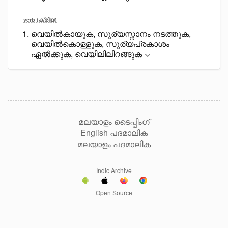
verb (ക്രിയ)
വെയിൽകായുക, സൂര്യസ്നാനം നടത്തുക,
വെയിൽകൊള്ളുക, സൂര്യപ്രകാശം
ഏൽക്കുക, വെയിലിലിറങ്ങുക
മലയാളം ടൈപ്പിംഗ്
English പദമാലിക
മലയാളം പദമാലിക
Indic Archive
Open Source