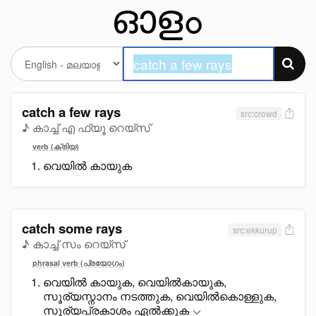
catch a few rays
src:crowd
♪ കാച്ച് എ ഫ്യൂ റെയ്സ്
verb (ക്രിയ)
വെയിൽ കായുക
catch some rays
src:ekkurup
♪ കാച്ച് സം റെയ്സ്
phrasal verb (പ്രയോഗം)
വെയിൽ കായുക, വെയിൽകായുക,
സൂര്യസ്നാനം നടത്തുക, വെയിൽകൊള്ളുക,
സൂര്യപ്രകാശം ഏൽക്കുക