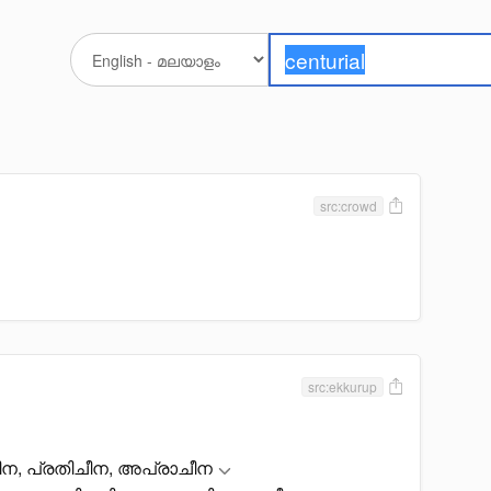
src:crowd
src:ekkurup
, പ്രതിചീന, അപ്രാചീന