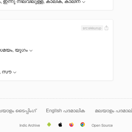
, ഇന്നു നിലവിലുള്ള, കാലിക, കാലീന
src:ekkurup
സമയം, യുഗം
ം, സൗ
യാളം ടൈപ്പിംഗ്
English പദമാലിക
മലയാളം പദമാല
Indic Archive
Open Source