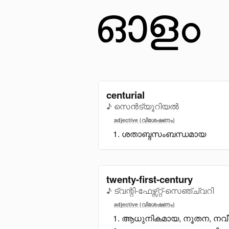
centurial
♪ സെൻട്യൂറിയൽ
adjective (വിശേഷണം)
ശതാബ്ദസംബന്ധമായ
twenty-first-century
♪ ട്വന്റി-ഫേഴ്സ്റ്റ്-സെഞ്ച്വറി
adjective (വിശേഷണം)
ആധുനികമായ, നൂതന, നവീന