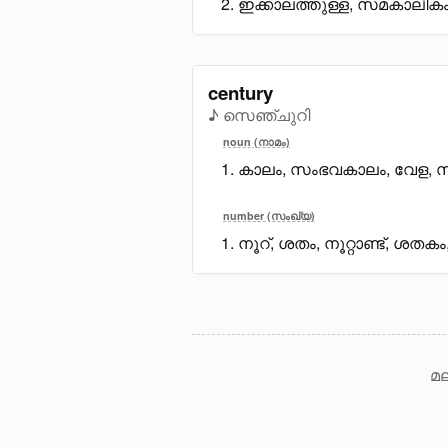
ഇക്കാലത്തുള്ള, സമകാലികം
century
♪ സെഞ്ചുറി
noun (നാമം)
കാലം, സംഭവകാലം, വേള, 
number (സംഖ്യ)
നൂറ്, ശതം, നൂറ്റാണ്ട്, ശതക
മല