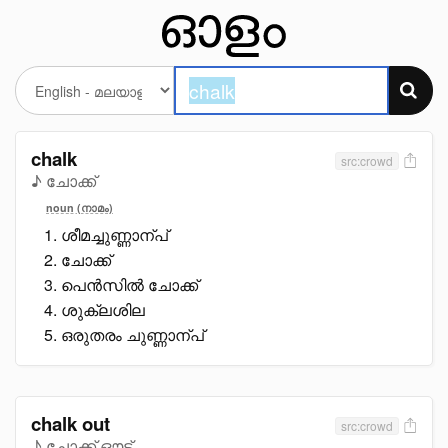
chalk
src:crowd
♪ ചോക്ക്
noun (നാമം)
ശീമച്ചുണ്ണാന്പ്
ചോക്ക്
പെൻസിൽ ചോക്ക്
ശുക്ലശില
ഒരുതരം ചുണ്ണാന്പ്
chalk out
src:crowd
♪ ചോക്ക് ഔട്ട്