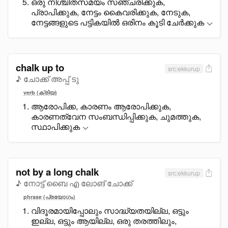
ഒരു നിശ്ചിതസമയം സഞ്ചരിക്കുക,
പ്രാപിക്കുക, നേട്ടം കെെവരിക്കുക, നേടുക,
നേട്ടങ്ങളുടെ പട്ടികയിൽ ഒരിനം കൂടി ചേർക്കുക
chalk up to
src:ekkurup
♪ ചോക്ക് അപ്പ് ടു
verb (ക്രിയ)
ആരോപിക്ക, കാരണം ആരോപിക്കുക,
കാരണത്വേന സംബന്ധിപ്പിക്കുക, ചുമത്തുക,
സ്ഥാപിക്കുക
not by a long chalk
src:ekkurup
♪ നോട്ട് ബൈ എ ലോങ് ചോക്ക്
phrase (പ്രയോഗം)
വിദൂരമായിപ്പോലും സാദ്ധ്യതയില്ല, ഒട്ടും
ഇല്ല, ഒട്ടും ആയില്ല, ഒരു തരത്തിലും,