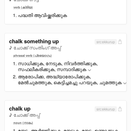
verb (ക്രിയ)
പദ്ധതി ആവിഷ്ക്കരിക്കുക
chalk something up
src:ekkurup
♪ ചോക്ക് സംതിംഗ് അപ്പ്
phrasal verb (പ്രയോഗം)
സാധിക്കുക, നേടുക, നിവർത്തിക്കുക,
സഫലീകരിക്കുക, സമ്പാദിക്കുക
ആരോപിക്ക, അദ്ധ്യാരോപിക്കുക,
മേൽചുമത്തുക, കെട്ടിച്ചമച്ചു പറയുക, ചുമത്തുക
chalk up
src:ekkurup
♪ ചോക്ക് അപ്പ്
noun (നാമം)
നേട്ടം ആർജ്ജിക്കുക, നേടുക, നേട്ടം ഉണ്ടാക്കുക,