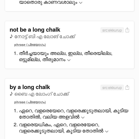
യാതൊരു കാണവശാലും
not be a long chalk
src:ekkurup
♪ നോട്ട് ബി എ ലോങ് ചോക്ക്
phrase (പ്രയോഗം)
തീർച്ചയായും അല്ല, ഇല്ല, തീരെയില്ല,
ഒട്ടുമില്ല, തീരുമാനം
by a long chalk
src:ekkurup
♪ ബൈ എ ലോംഗ് ചോക്ക്
phrase (പ്രയോഗം)
ഏറെ, വളരെയേറെ, വളരെക്കൂടുതലായി, കൂടിയ
തോതിൽ, വലിയ അളവിൽ
വളരെയധികം, ഏറെ, വളരെയേറെ,
വളരെക്കൂടുതലായി, കൂടിയ തോതിൽ