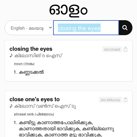
closing the eyes
src:crowd
♪ ക്ലോസിങ് ദ ഐസ്
noun (നാമം)
കണ്ണടക്കൽ
close one's eyes to
src:ekkurup
♪ ക്ലോസ് വൺസ് ഐസ് ടു
phrasal verb (പ്രയോഗം)
കണ്ടിട്ടു കാണാത്തപോലിരിക്കുക,
കാണാത്തതായി ഭാവിക്കുക, കണ്ടില്ലെന്നു
ഭാവിക്കുക, കാണാത്ത മട്ടു ഭാവിക്കുക,