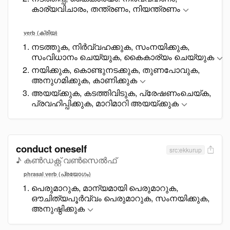
കാര്യവിചാരം, തന്ത്രണം, നിയന്ത്രണം
verb (ക്രിയ)
നടത്തുക, നിർവ്വഹക്കുക, സംനയിക്കുക,
സംവിധാനം ചെയ്യുക, കെെകാര്യം ചെയ്യുക
നയിക്കുക, കൊണ്ടുനടക്കുക, തുണപോവുക,
അനുഗമിക്കുക, കാണിക്കുക
അയയ്ക്കുക, കടത്തിവിടുക, പ്രേഷണംചെയ്ക,
പ്രവഹിപ്പിക്കുക, മാറിമാറി അയയ്ക്കുക
conduct oneself
src:ekkurup
♪ കൺഡക്റ്റ് വൺസെൽഫ്
phrasal verb (പ്രയോഗം)
പെരുമാറുക, മാന്യമായി പെരുമാറുക,
ഔചിത്യപൂർവ്വം പെരുമാറുക, സംനയിക്കുക,
അനുഷ്ഠിക്കുക