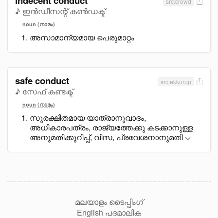
indecent conduct
src:crowd
♪ ഇൻഡീസന്റ് കൺഡക്ട്
noun (നാമം)
അസാമാന്യമായ പെരുമാറ്റം
safe conduct
src:ekkurup
♪ സേഫ് കണ്ടക്ട്
noun (നാമം)
സുരക്ഷിതമായ യാത്രാനുവാദം,
അധികാരപത്രം, രാജ്യത്തേക്കു കടക്കാനുള്ള
അനുമതിക്കുറിപ്പ്, വിസ, പ്രവേശനാനുമതി
മലയാളം ടൈപ്പിംഗ്
English പദമാലിക