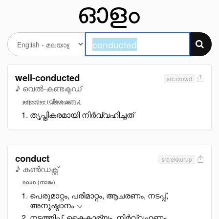
well-conducted
src:crowd
♪ വെൽ-കണ്ടക്ടഡ്
adjective (വിശേഷണം)
തൃപ്തികരമായി നിർവ്വഹിച്ചത്
conduct
src:ekkurup
♪ കൺഡക്റ്റ്
noun (നാമം)
പെരുമാറ്റം, പരിമാറ്റം, ആചരണം, നടപ്പ്,
അനുഷ്ഠാനം
നടത്തിപ്പ്, കെെകാര്യം. നിർവ്വഹണം,