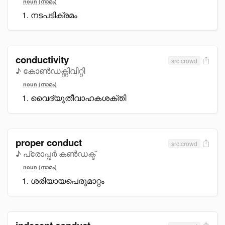
noun (നാമം)
നടപടിക്രമം
conductivity
src:crowd
♪ കോൺഡക്റ്റിവിറ്റി
noun (നാമം)
വൈദ്യുതീവാഹകശക്തി
proper conduct
src:crowd
♪ പ്രോപ്പർ കൺഡക്ട്
noun (നാമം)
ശരിയായപെരുമാറ്റം