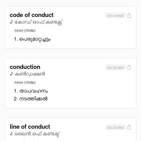
code of conduct
src:crowd
♪ കോഡ് ഓഫ് കണ്ടക്റ്റ്
noun (നാമം)
പെരുമാറ്റച്ചട്ടം
conduction
src:crowd
♪ കൺഡക്ഷൻ
noun (നാമം)
താപവഹനം
നടത്തിക്കൽ
line of conduct
src:crowd
♪ ലൈൻ ഒഫ് കണ്ടക്ട്