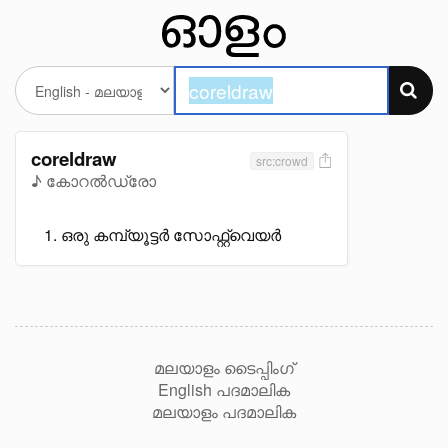
coreldraw
src:crowd
♪ കോറൽഡ്രോ
ഒരു കമ്പ്യൂട്ടർ സോഫ്റ്റ്വെയർ
മലയാളം ടൈപ്പിംഗ്
English പദമാലിക
മലയാളം പദമാലിക