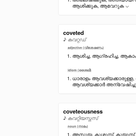
ആശിക്കുക, ആവേറുക
coveted
♪ കവറ്റഡ്
adjective (വിശേഷണം)
ആശിച്ച, ആഗ്രഹിച്ച, ആകാംക്ഷ
idiom (ശൈലി)
ധാരാളം ആവശ്യക്കാരുള്ള,
ആവശ്യക്കാർ അന്വേഷിച്ചുന
coveteousness
♪ കവറ്റിയസ്നസ്
noun (നാമം)
അസൂയ, കുശുമ്പ്, കുയുമ്പ്