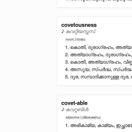
covetousness
♪ കവറ്റിയസ്നസ്
noun (നാമം)
കൊതി, ദുരാഗ്രഹം, അത്യാ
അത്യാഗ്രഹം, ദുരാഗ്രഹം, 
കൊതി, അത്യാഗ്രഹം, വിണ്ണ
അസൂയ, സ്പർദ്ധ, സ്പർദ്
ദുര, സമ്പാദിക്കാനുള്ള ദു
covet-able
♪ കവറ്റബിൾ
adjective (വിശേഷണം)
അഭികാമ്യ, കാമ്യം, ഇച്