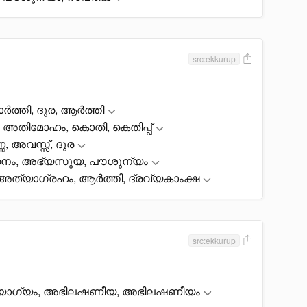
src:ekkurup
ർത്തി, ദുര, ആർത്തി
അതിമോഹം, കൊതി, കെതിപ്പ്
, അവസ്സ്, ദുര
ധനം, അഭ്യസൂയ, പൗശൂന്യം
ര, അത്യാഗ്രഹം, ആർത്തി, ദ്രവ്യകാംക്ഷ
src:ekkurup
ഛായോഗ്യം, അഭിലഷണീയ, അഭിലഷണീയം