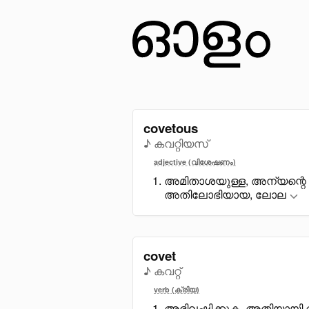
covetous
♪ കവറ്റിയസ്
adjective (വിശേഷണം)
അമിതാശയുള്ള, അന്യന്റെ 
അതിലോഭിയായ, ലോല
covet
♪ കവറ്റ്
verb (ക്രിയ)
അഭിലഷിക്കുക, അതിയായി ആ