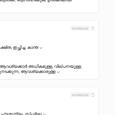
src:ekkurup
ിത, ഇച്ഛിച്ച, കാന്ത
 ആവശ്യക്കാർ അധികമുള്ള, വില്പനയുള്ള,
ടക്കുന്ന, ആവശ്യക്കാരുള്ള
src:ekkurup
, പൗശൂന്യം, സ്പർദ്ധ