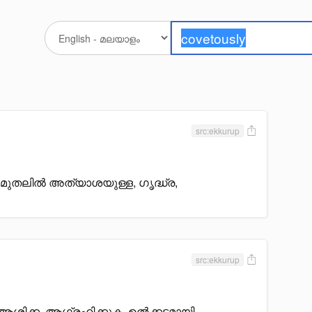
src:ekkurup
മുതലിൽ അത്യാശയുള്ള, ഗൃദ്ധ്ര,
src:ekkurup
ശിക്ക, ആഗ്രഹിക്കുക, ഉൽക്കടമായി