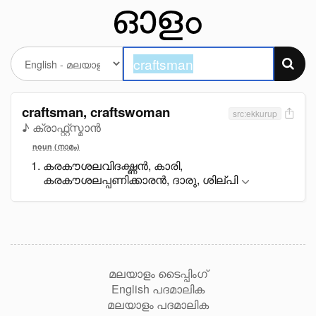
craftsman, craftswoman
src:ekkurup
♪ ക്രാഫ്റ്റ്സ്മാൻ
noun (നാമം)
കരകൗശലവിദഗ്ദ്ധൻ, കാരി,
കരകൗശലപ്പണിക്കാരൻ, ദാരു, ശില്പി
മലയാളം ടൈപ്പിംഗ്
English പദമാലിക
മലയാളം പദമാലിക