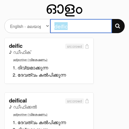
deific
src:crowd
♪ ഡീഫിക്
adjective (വിശേഷണം)
ദിവ്യമാക്കുന്ന
ദേവത്വം കൽപിക്കുന്ന
deifical
src:crowd
♪ ഡീഫിക്കൽ
adjective (വിശേഷണം)
ദേവത്വം കൽപിക്കുന്ന