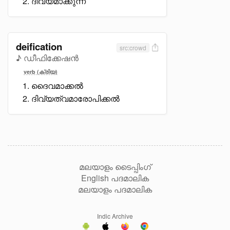
ദിവ്യമാക്കുന്ന
deification
src:crowd
♪ ഡീഫിക്കേഷൻ
verb (ക്രിയ)
ദൈവമാക്കൽ
ദിവ്യത്വമാരോപിക്കൽ
മലയാളം ടൈപ്പിംഗ്
English പദമാലിക
മലയാളം പദമാലിക
Indic Archive