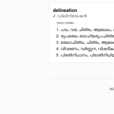
delineation
♪ ഡിലിനിയേഷൻ
noun (നാമം)
പടം, വര, ചിത്രം, ആലേഖം
രൂപരേഖ, ബാഹ്യരൂപചിത്ര
രേഖാചിത്രം, ചിത്രം, ആലേ
വിവരണം, വർണ്ണന, വിശദീക
പ്രതിനിധാനം, പ്രാതിനിധ്യ
മല