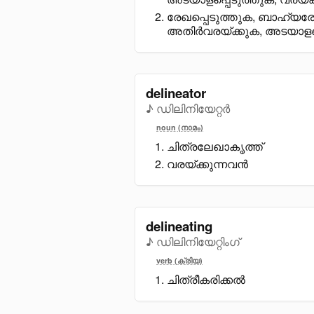
രേഖപ്പെടുത്തുക, ബാഹ്യര
അതിർവരയ്ക്കുക, അടയാളപ്
delineator
♪ ഡിലിനിയേറ്റർ
noun (നാമം)
ചിത്രലേഖാകൃത്ത്
വരയ്ക്കുന്നവൻ
delineating
♪ ഡിലിനിയേറ്റിംഗ്
verb (ക്രിയ)
ചിത്രീകരിക്കൽ