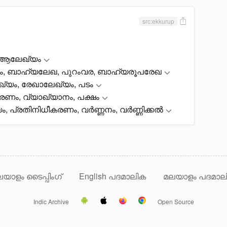
src:ekkurup
, ആലേഖ്യം
ം, ബാഹ്യലേഖ, പുറംവര, ബാഹ്യരൂപരേഖ
ഖ്യം, രേഖാലേഖ്യം, പടം
രണം, വ്യാഖ്യാനം, പക്ഷം
ം, പ്രതിനിധീകരണം, വർണ്ണനം, വർണ്ണിക്കൽ
യാളം ടൈപ്പിംഗ്
English പദമാലിക
മലയാളം പദമാല
Indic Archive
Open Source