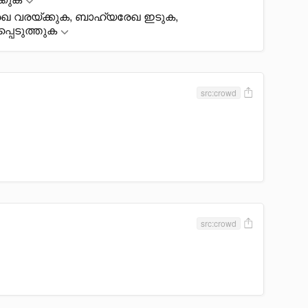
േഖ വരയ്ക്കുക, ബാഹ്യരേഖ ഇടുക,
പെടുത്തുക
src:crowd
src:crowd