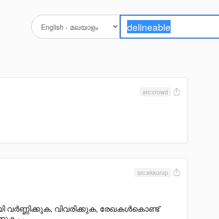
src:crowd
src:ekkurup
ി വർണ്ണിക്കുക, വിവരിക്കുക, രേഖകൾകൊണ്ട്
്കുക