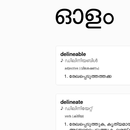
delineable
♪ ഡിലിനിയബിൾ
adjective (വിശേഷണം)
രേഖപ്പെടുത്തത്തക്ക
delineate
♪ ഡിലിനിയേറ്റ്
verb (ക്രിയ)
രേഖപ്പെടുത്തുക, കൃത്യമായ
അടയാളപ്പെടുത്തുക, വരയ്ക