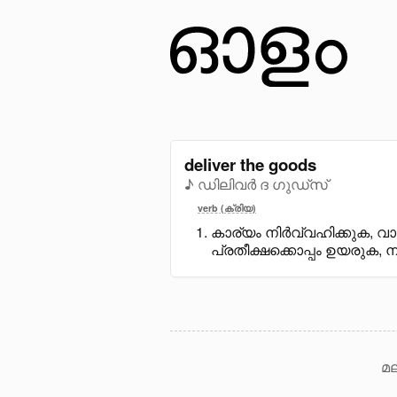
deliver the goods
♪ ഡിലിവർ ദ ഗുഡ്സ്
verb (ക്രിയ)
കാര്യം നിർവ്വഹിക്കുക, വാക
പ്രതീക്ഷക്കൊപ്പം ഉയരുക, ന
മല