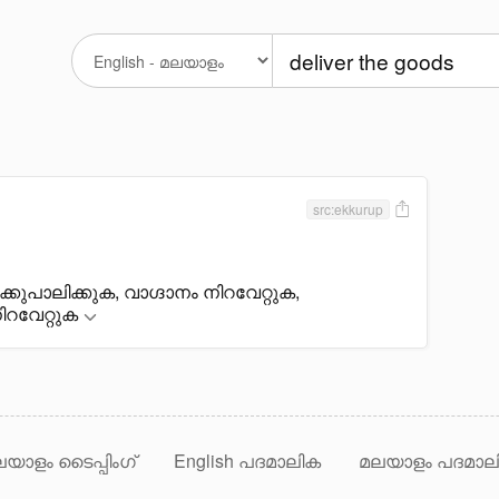
src:ekkurup
്കുപാലിക്കുക, വാഗ്ദാനം നിറവേറ്റുക,
ിറവേറ്റുക
യാളം ടൈപ്പിംഗ്
English പദമാലിക
മലയാളം പദമാല