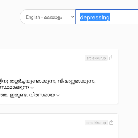
src:ekkurup
നു തളർച്ചയുണ്ടാക്കുന്ന, വിഷണ്ണമാക്കുന്ന,
സ്ഥമാക്കുന്ന
ഞ്ഞ, ഇരുണ്ട, വിരസമായ
src:ekkurup