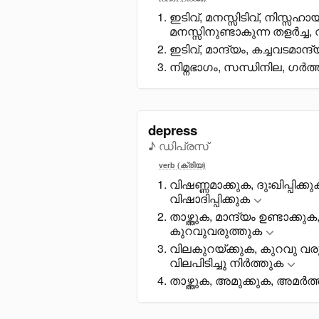
ഇടിവ്, മനസ്സിടിവ്, നിസ്
മനസ്സിനുണ്ടാകുന്ന തളർച്ച,
ഇടിവ്, മാന്ദ്യം, കച്ചവടമാന്
നിമ്നഭാഗം, സന്ധിനില, ഗർത്
depress
♪ ഡിപ്രസ്
verb (ക്രിയ)
വിഷണ്ണമാക്കുക, ദുഃഖിപ്പിക്
വിഷാദിപ്പിക്കുക
താഴ്ത്തുക, മാന്ദ്യം ഉണ്ടാക
കുറവുവരുത്തുക
വിലകുറയ്ക്കുക, കുറവു വരു
വിലപിടിച്ചു നിർത്തുക
താഴ്ത്തുക, അമുക്കുക, അമർത്ത