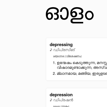
depressing
♪ ഡിപ്രസിങ്
adjective (വിശേഷണം)
ഉന്മേഷം കെടുത്തുന്ന, മനസ്സി
വിഷാദമുണ്ടാക്കുന്ന, അസ്വ
മ്ലാനമായ, മങ്ങിയ, ഇരുളട
depression
♪ ഡിപ്രഷൻ
noun (നാമം)