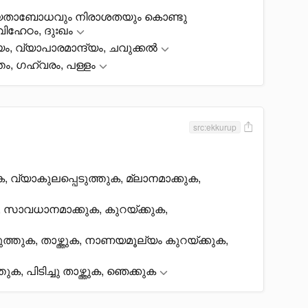
സഹായതാബോധവും നിരാശതയും കൊണ്ടു
 വിഹേഠം, ദുഃഖം
ദ്യം, വ്യാപാരമാന്ദ്യം, ചവുക്കൽ
തം, ഗഹ്വരം, പള്ളം
src:ekkurup
കുക, വ്യാകുലപ്പെടുത്തുക, മ്ലാനമാക്കുക,
്കുക, സാവധാനമാക്കുക, കുറയ്ക്കുക,
ത്തുക, താഴ്ത്തുക, നാണയമൂല്യം കുറയ്ക്കുക,
ുക, പിടിച്ചു താഴ്ത്തുക, ഞെക്കുക