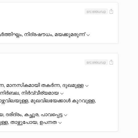
src:ekkurup
ിഘ്നം, നിദ്രഷൗധം, മയക്കുമരുന്ന്
src:ekkurup
ന്ന, മാനസികമായി തകർന്ന, ദുഖമുള്ള
്ബല, നിർബല, നിർവ്വീര്യമായ
ഴ്ന്നവിലയുള്ള, മുഖവിലയേക്കാൾ കുറവുള്ള,
രിദ്രം, കച്ഛൂര, പാവപ്പെട്ട
ള്ള, താഴ്ന്നുപോയ, ഉപനത