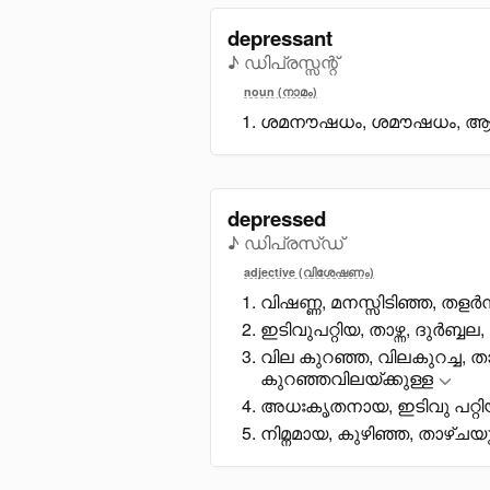
depressant
♪ ഡിപ്രസ്സന്റ്
noun (നാമം)
ശമനൗഷധം, ശമൗഷധം, ആർത്ത
depressed
♪ ഡിപ്രസ്ഡ്
adjective (വിശേഷണം)
വിഷണ്ണ, മനസ്സിടിഞ്ഞ, തളർ
ഇടിവുപറ്റിയ, താഴ്ന്ന, ദുർബ
വില കുറഞ്ഞ, വിലകുറച്ച, താ
കുറഞ്ഞവിലയ്ക്കുള്ള
അധഃകൃതനായ, ഇടിവു പറ്റിയ, ദ
നിമ്നമായ, കുഴിഞ്ഞ, താഴ്ചയു