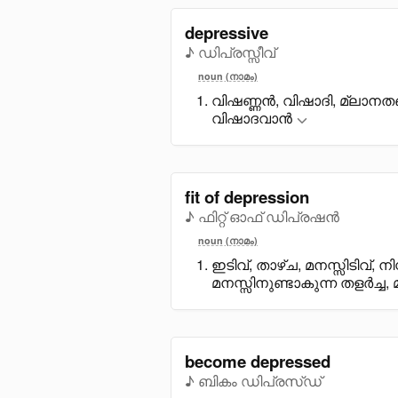
depressive
♪ ഡിപ്രസ്സീവ്
noun (നാമം)
വിഷണ്ണൻ, വിഷാദി, മ്ലാന
വിഷാദവാൻ
fit of depression
♪ ഫിറ്റ് ഓഫ് ഡിപ്രഷൻ
noun (നാമം)
ഇടിവ്, താഴ്ച, മനസ്സിടിവ
മനസ്സിനുണ്ടാകുന്ന തളർച്ച, 
become depressed
♪ ബികം ഡിപ്രസ്ഡ്