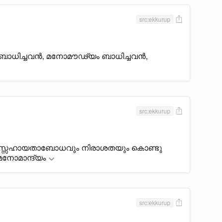
src:ekkurup
തബാധിച്ചവൻ, മനോമൗഢ്യം ബാധിച്ചവൻ,
src:ekkurup
്, നിസ്സഹായതാബോധവും നിരാശതയും കൊണ്ടു
മനോമാന്ദ്യം
src:ekkurup