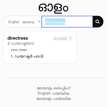
directress
src:crowd
♪ ഡയറക്ട്രസ്
noun (നാമം)
ഡയറക്ടർ പദവി
മലയാളം ടൈപ്പിംഗ്
English പദമാലിക
മലയാളം പദമാലിക