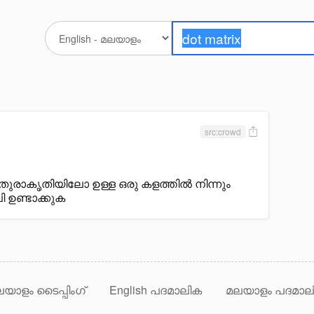
src:crowd
രാകൃതിയിലോ ഉള്ള ഒരു കളത്തിൽ നിന്നും
 ഉണ്ടാക്കുക
യാളം ടൈപ്പിംഗ്
English പദമാലിക
മലയാളം പദമാല