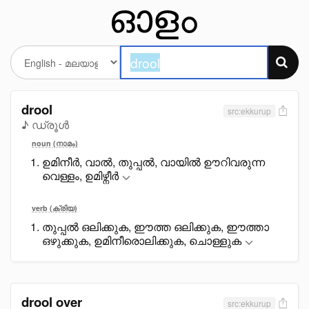
drool
src:ekkurup
♪ ഡ്രൂൾ
noun (നാമം)
ഉമിനീർ, വാൽ, തുപ്പൽ, വായിൽ ഊറിവരുന്ന
വെള്ളം, ഉമിഴ്നീർ
verb (ക്രിയ)
തുപ്പൽ ഒലിക്കുക, ഈത്ത ഒലിക്കുക, ഈത്താ
ഒഴുക്കുക, ഉമിനീരൊലിക്കുക, ചൊള്ളുക
drool over
src:ekkurup