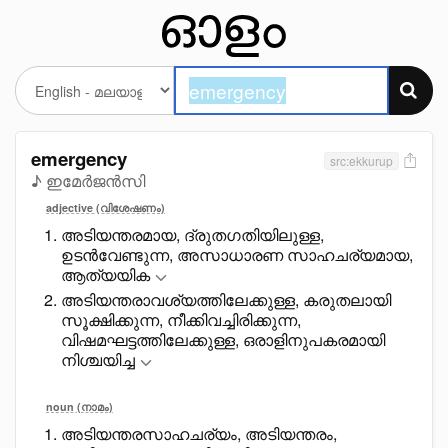
emergency
src:ekkurup
♪ ഇമേർജൻസി
adjective (വിശേഷണം)
അടിയന്തരമായ, ദ്രുതഗതിയിലുള്ള,
ഉടൻവേണ്ടുന്ന, അസാധാരണ സാഹചര്യമായ,
ആത്യയിക
അടിയന്തരാവശ്യത്തിലേക്കുള്ള, കരുതലായി
സൂക്ഷിക്കുന്ന, നീക്കിവച്ചിരിക്കുന്ന,
വിഷമഘട്ടത്തിലേക്കുള്ള, ഒരാളിനുപകരമായി
നിശ്ചയിച്ച
noun (നാമം)
അടിയന്തരസാഹചര്യം, അടിയന്തരം,