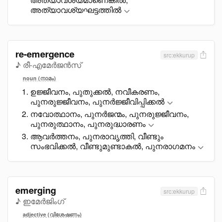
അത്യാവശ്യഘട്ടത്തിൽ
re-emergence
src:ekkurup
♪ രീ-എമേർജൻസ്
noun (നാമം)
ഉജ്ജീവനം, പുതുക്കൽ, നവീകരണം,
പുനരുജ്ജീവനം, പുനർജ്ജീവിപ്പിക്കൽ
നവോത്ഥാനം, പുനർജന്മം, പുനരുജ്ജീവനം,
പുനരുത്ഥാനം, പുനരുദ്ധാരണം
ആവർത്തനം, പുനരാവൃത്തി, വീണ്ടും
സംഭവിക്കൽ, വീണ്ടുമുണ്ടാകൽ, പുനരാഗമനം
emerging
src:ekkurup
♪ ഇമേർജിംഗ്
adjective (വിശേഷണം)