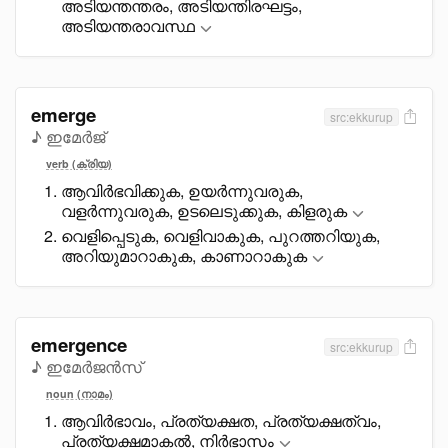
അടിയന്തന്തരം, അടിയന്തിരഘട്ടം,
അടിയന്തരാവസ്ഥ
emerge
src:ekkurup
♪ ഇമേർജ്
verb (ക്രിയ)
ആവിർഭവിക്കുക, ഉയർന്നുവരുക,
വളർന്നുവരുക, ഉടലെടുക്കുക, കിളരുക
വെളിപ്പെടുക, വെളിവാകുക, പുറത്തറിയുക,
അറിയുമാറാകുക, കാണാറാകുക
emergence
src:ekkurup
♪ ഇമേർജൻസ്
noun (നാമം)
ആവിർഭാവം, പ്രത്യക്ഷത, പ്രത്യക്ഷത്വം,
പ്രത്യക്ഷമാകൽ, നിർഭാസം