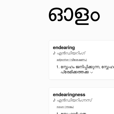
endearing
♪ എൻഡിയറിംഗ്
adjective (വിശേഷണം)
സ്നേഹം ജനിപ്പിക്കുന്ന, സ്നേ
പ്രേമിക്കത്തക്ക
endearingness
♪ എൻഡിയറിംഗ്നസ്
noun (നാമം)
സ്നേഹാർഹത