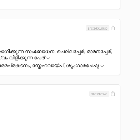
src:ekkurup
ിക്കുന്ന സംബോധന, ചെല്ലപ്പേര്, ഓമനപ്പേര്,
വം വിളിക്കുന്ന പേര്
്രേമപ്രകടനം, സ്നേഹവായ്പ്, ശൃംഗാരചേഷ്ട
src:crowd