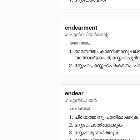
endearment
♪ എൻഡിയർമെന്റ്
noun (നാമം)
ഓമനത്തം കാണിക്കാനുപയോഗ
വാത്സല്യപ്പേര്, സ്നേഹപൂർവ്
സ്നേഹം, സ്നേഹപ്രകടനം, പ
endear
♪ എൻഡിയർ
verb (ക്രിയ)
പ്രിയത്തിനു പാത്രമാക്കുക
സ്നേഹപാത്രമാക്കുക
സ്നേഹമുണർത്തുക