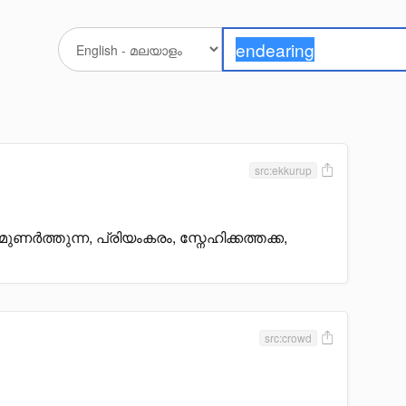
src:ekkurup
ഹമുണർത്തുന്ന, പ്രിയംകരം, സ്നേഹിക്കത്തക്ക,
src:crowd