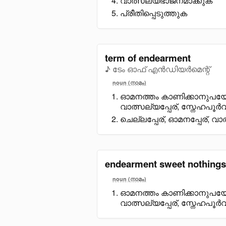
വാത്സല്യഭാജനമാക്കുക
പ്രീതിപ്പെടുത്തുക
term of endearment
♪ ടേം ഓഫ് എൻഡിയർമെന്റ്
noun (നാമം)
ഓമനത്തം കാണിക്കാനുപയോഗ
വാത്സല്യപ്പേര്, സ്നേഹപൂർവ്
ചെല്ലപ്പേര്, ഓമനപ്പേര്, വാത്
endearment sweet nothings
noun (നാമം)
ഓമനത്തം കാണിക്കാനുപയോഗ
വാത്സല്യപ്പേര്, സ്നേഹപൂർവ്