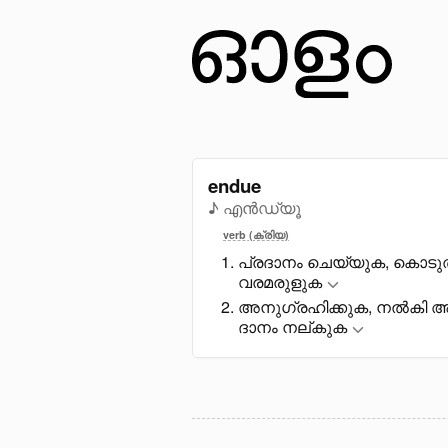
endue
♪ എൻഡ്യൂ
verb (ക്രിയ)
പ്രദാനം ചെയ്യുക, കൊടുത്
വരമരുളുക
അനുഗ്രഹിക്കുക, നൽകി അനു
ദാനം നല്കുക