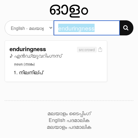
enduringness
src:crowd
♪ എൻഡ്യുവറിംഗ്നസ്
noun (നാമം)
നിലനില്പ്
മലയാളം ടൈപ്പിംഗ്
English പദമാലിക
മലയാളം പദമാലിക