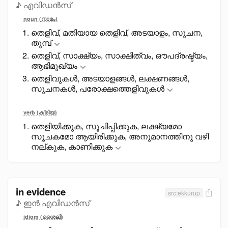
♪ എവിഡൻസ്
noun (നാമം)
തെളിവ്, മതിയായ തെളിവ്, അടയാളം, സൂചന,
തുമ്പ്
തെളിവ്, സാക്ഷ്യം, സാക്ഷിത്വം, ഔപദ്രഷ്ട്യം,
ആഭിമുഖ്യം
തെളിവുകൾ, അടയാളങ്ങൾ, ലക്ഷണങ്ങൾ,
സൂചനകൾ, പരോക്ഷത്തെളിവുകൾ
verb (ക്രിയ)
തെളിയിക്കുക, സൂചിപ്പിക്കുക, ലക്ഷ്യമോ
സൂചകമോ ആയിരിക്കുക, അനുമാനത്തിനു വഴി
നല്കുക, കാണിക്കുക
in evidence
src:ekkurup
♪ ഇൻ എവിഡൻസ്
idiom (ശൈലി)