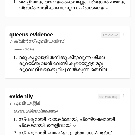
തെളിവായ, അറിയത്തക്കവണ്ണം, ശ്രദ്ധാർഹമായ,
വ്യക്തമായി കാണാവുന്ന, പ്രകടമായ
queens evidence
src:crowd
♪ ക്വീൻസ് എവിഡൻസ്
noun (നാമം)
ഒരു കുറ്റവാളി തനിക്കു കിട്ടാവുന്ന ശിക്ഷ
കുറയ്ക്കുവാൻ വേണ്ടി കൂടെയുള്ള മറ്റു
കുറ്റവാളികളെക്കുറിച്ച് നൽകുന്ന തെളിവ്
evidently
src:ekkurup
♪ എവിഡന്റ്ലി
adverb (ക്രിയാവിശേഷണം)
സ്പഷ്ടമായി, വ്യക്തമായി, പ്രത്യക്ഷമായി,
പ്രകടമായി, തെളിവായി
സ്പഷ്ടമായി, ബാഹ്യദൃഷ്ട്യാ, കാഴ്ചയ്ക്ക്,