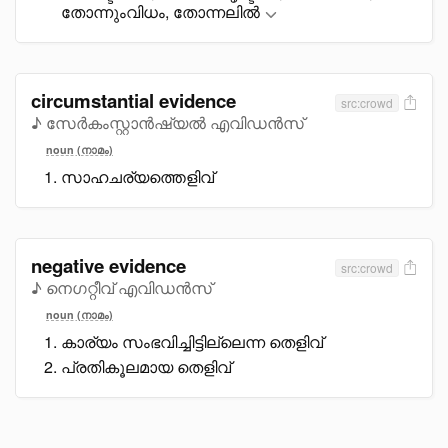
തോന്നുംവിധം, തോന്നലിൽ
circumstantial evidence
src:crowd
♪ സേർകംസ്റ്റാൻഷ്യൽ എവിഡൻസ്
noun (നാമം)
സാഹചര്യത്തെളിവ്
negative evidence
src:crowd
♪ നെഗറ്റീവ് എവിഡൻസ്
noun (നാമം)
കാര്യം സംഭവിച്ചിട്ടില്ലെന്ന തെളിവ്
പ്രതികൂലമായ തെളിവ്