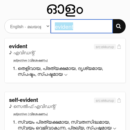
evident
src:ekkurup
♪ എവിഡന്റ്
adjective (വിശേഷണം)
തെളിവായ, പ്രത്യക്ഷമായ, ദൃശ്യമായ,
സ്പഷ്ടം, സ്പഷ്ടമായ
self-evident
src:ekkurup
♪ സെൽഫ് എവിഡന്റ്
adjective (വിശേഷണം)
സ്വയം പ്രത്യക്ഷമായ, സ്വതഃസിദ്ധമായ,
സ്വയം വെളിവാകുന്ന, പ്രഖ്യ, സ്പഷ്ടമായ