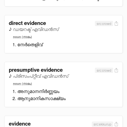
direct evidence
src:crowd
♪ ഡയറക്ട് എവിഡൻസ്
noun (നാമം)
നേർതെളിവ്
presumptive evidence
src:crowd
♪ പ്രിസംപ്റ്റീവ് എവിഡൻസ്
noun (നാമം)
അനുമാനനിർണ്ണയം
ആനുമാനികസാക്ഷ്യം
evidence
src:ekkurup