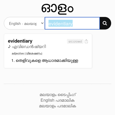
evidentiary
src:crowd
♪ എവിഡെൻഷ്യറി
adjective (വിശേഷണം)
തെളിവുകളെ ആധാരമാക്കിയുള്ള
മലയാളം ടൈപ്പിംഗ്
English പദമാലിക
മലയാളം പദമാലിക