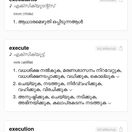
♪ എക്സിക്യൂടന്റ്സ്
noun (നാമം)
ആധാരമെഴുതി ഒപ്പിടുന്നആൾ
execute
src:ekkurup
♪ എക്സിക്യൂട്ട്
verb (ക്രിയ)
വധശിക്ഷ നൽകുക, മരണശാസനം നിറവേറ്റുക,
വധശിക്ഷനടപ്പാക്കുക, വധിക്കുക, കൊല്ലുക
ചെയ്യുക, നടത്തുക, നിർവ്വഹിക്കുക,
വഹിക്കുക, വിരചിക്കുക
അനുഷ്ഠിക്കുക, ചെയ്യുക, നടിക്കുക,
അഭിനയിക്കുക, കലാപ്രകടനം നടത്തുക
execution
src:ekkurup