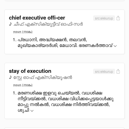
chief executive offi-cer
src:ekkurup
♪ ചീഫ് എക്സിക്യൂട്ടീവ് ഓഫി-സർ
noun (നാമം)
പ്രധാനി, അദ്ധ്യക്ഷൻ, തലവൻ,
മുഖ്യകാര്യദർശി, മേധാവി. ഭരണകർത്താവ്
stay of execution
src:ekkurup
♪ സ്റ്റേ ഓഫ് എക്സിക്യൂഷൻ
noun (നാമം)
മരണശിക്ഷ ഇളവു ചെയ്യൽ, വധശിക്ഷ
നീട്ടിവയ്ക്കൽ, വധശിക്ഷ വിധിക്കപ്പെട്ടയാൾക്കു
മാപ്പു നൽകൽ, വധശിക്ഷ നിർത്തിവയ്ക്കൽ,
ശുചി