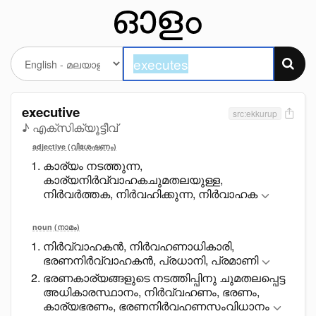
executive
src:ekkurup
♪ എക്സിക്യൂട്ടീവ്
adjective (വിശേഷണം)
കാര്യം നടത്തുന്ന,
കാര്യനിർവ്വാഹകചുമതലയുള്ള,
നിർവർത്തക, നിർവഹിക്കുന്ന, നിർവാഹക
noun (നാമം)
നിർവ്വാഹകൻ, നിർവഹണാധികാരി,
ഭരണനിർവ്വാഹകൻ, പ്രധാനി, പ്രമാണി
ഭരണകാര്യങ്ങളുടെ നടത്തിപ്പിനു ചുമതലപ്പെട്ട
അധികാരസ്ഥാനം, നിർവ്വഹണം, ഭരണം,
കാര്യഭരണം, ഭരണനിർവഹണസംവിധാനം