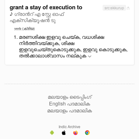
grant a stay of execution to
src:ekkurup
♪ ഗ്രാൻറ് എ സ്റ്റേ ഓഫ്
എക്സിക്യൂഷൻ ടു
verb (ക്രിയ)
മരണശിക്ഷ ഇളവു ചെയ്ക, വധശിക്ഷ
നിർത്തിവയ്ക്കുക, ശിക്ഷ
ഇളവുചെയ്തുകൊടുക്കുക, ഇളവു കൊടുക്കുക,
തൽക്കാലാശ്വാസം നല്കുക
മലയാളം ടൈപ്പിംഗ്
English പദമാലിക
മലയാളം പദമാലിക
Indic Archive