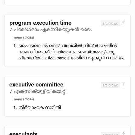
program execution time
src:crowd
♪ പ്രോഗ്രാം എക്സിക്യൂഷൻ ടൈം
noun (നാമം)
ഹൈലെവൽ ലാൻഗ്വേജിൽ നിന്ൻ മെഷീൻ
കോഡിലേക്ക് വിവർത്തനം ചെയ്യപ്പെട്ട് ഒരു
പ്രോഗ്രാം പ്രവർത്തനത്തിനെടുക്കുന്ന സമയം
executive committee
src:crowd
♪ എക്സിക്യൂട്ടീവ് കമ്മിറ്റി
noun (നാമം)
നിർവാഹക സമിതി
executants
src:crowd