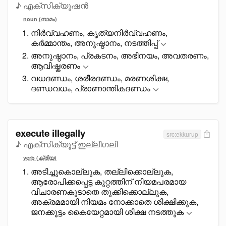
♪ എക്സിക്യൂഷൻ
noun (നാമം)
നിർവ്വഹണം, കൃത്യനിർവ്വഹണം,
കർമ്മാന്തം, അനുഷ്ഠാനം, നടത്തിപ്പ്
അനുഷ്ഠാനം, പ്രകടനം, അഭിനയം, അവതരണം,
ആവിഷ്കരണം
വധദണ്ഡം, ശരീരദണ്ഡം, മരണശിക്ഷ,
ദണ്ഡവധം, പ്രാണാന്തികദണ്ഡം
execute illegally
src:ekkurup
♪ എക്സിക്യൂട്ട് ഇല്ലീഗലി
verb (ക്രിയ)
അടിച്ചുകൊല്ലുക, തല്ലിക്കൊല്ലുക,
ആരോപിക്കപ്പെട്ട കുറ്റത്തിന് നിയമപരമായ
വിചാരണകൂടാതെ തൂക്കിക്കൊല്ലുക,
അക്രമമായി നിയമം നോക്കാതെ ശിക്ഷിക്കുക,
ജനക്കൂട്ടം കെെയേറ്റമായി ശിക്ഷ നടത്തുക