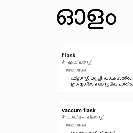
f lask
♪ എഫ് ലാസ്ക്
noun (നാമം)
ഫ്ളാസ്ക്, കുപ്പി, കാചപാത്രം,
ഊഷ്മഗ്രാഹകസ്ഫടികപാത്ര
vaccum flask
♪ വാക്യം ഫ്ലാസ്ക്
noun (നാമം)
തെർമോസ് ഫ്ളാസ്ക്