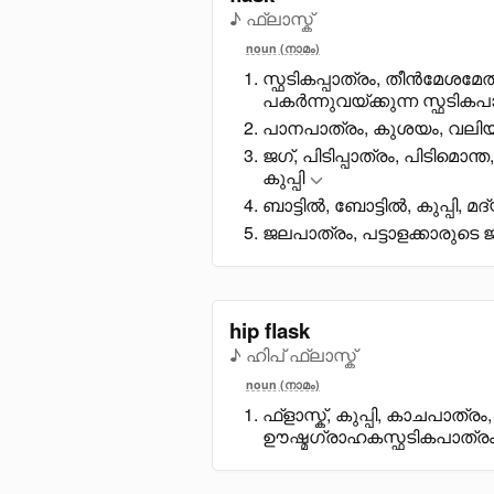
♪ ഫ്ലാസ്ക്
noun (നാമം)
സ്ഫടികപ്പാത്രം, തീൻമേശമേ
പകർന്നുവയ്ക്കുന്ന സ്ഫടികപാത
പാനപാത്രം, കുശയം, വലിയ
ജഗ്, പിടിപ്പാത്രം, പിടിമൊന
കുപ്പി
ബാട്ടിൽ, ബോട്ടിൽ, കുപ്പി, മദ്യ
ജലപാത്രം, പട്ടാളക്കാരുട
hip flask
♪ ഹിപ് ഫ്ലാസ്ക്
noun (നാമം)
ഫ്ളാസ്ക്, കുപ്പി, കാചപാത്രം,
ഊഷ്മഗ്രാഹകസ്ഫടികപാത്ര