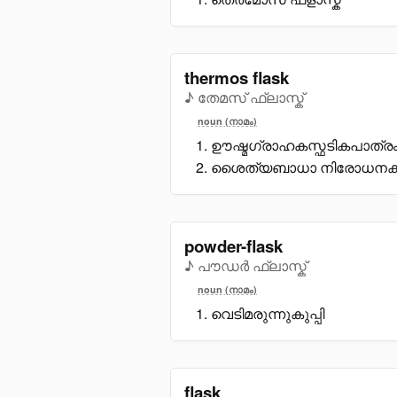
thermos flask
♪ തേമസ് ഫ്ലാസ്ക്
noun (നാമം)
ഊഷ്മഗ്രാഹകസ്ഫടികപാത്ര
ശൈത്യബാധാ നിരോധനക്കു
powder-flask
♪ പൗഡർ ഫ്ലാസ്ക്
noun (നാമം)
വെടിമരുന്നുകുപ്പി
flask