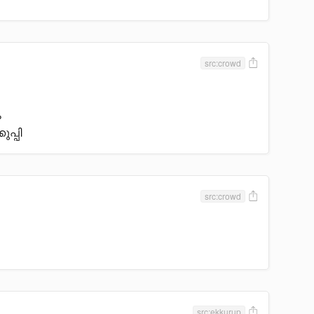
src:crowd
ം
പ്പി
src:crowd
src:ekkurup