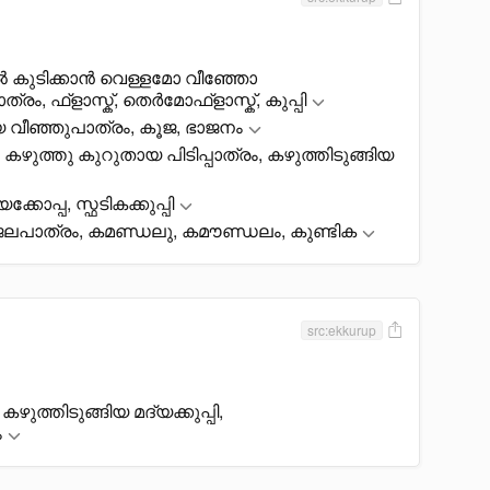
ൽ കുടിക്കാൻ വെള്ളമോ വീഞ്ഞോ
്രം, ഫ്ളാസ്ക്, തെർമോഫ്ളാസ്ക്, കുപ്പി
 വീഞ്ഞുപാത്രം, കൂജ, ഭാജനം
്ത, കഴുത്തു കുറുതായ പിടിപ്പാത്രം, കഴുത്തിടുങ്ങിയ
ക്കോപ്പ, സ്ഫടികക്കുപ്പി
െ ജലപാത്രം, കമണ്ഡലു, കമൗണ്ഡലം, കുണ്ടിക
src:ekkurup
 കഴുത്തിടുങ്ങിയ മദ്യക്കുപ്പി,
ം