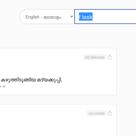
src:ekkurup
 കഴുത്തിടുങ്ങിയ മദ്യക്കുപ്പി,
ം
src:crowd