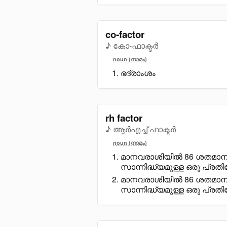
co-factor
♪ കോ-ഫാക്ടർ
noun (നാമം)
ഭദ്രാംശം
rh factor
♪ ആർഎച്ച് ഫാക്ടർ
noun (നാമം)
മാനവരാശിയിൽ 86 ശതമാനത
സാന്നിദ്ധ്യമുള്ള ഒരു പ്
മാനവരാശിയിൽ 86 ശതമാനത്
സാന്നിദ്ധ്യമുള്ള ഒരു പ്