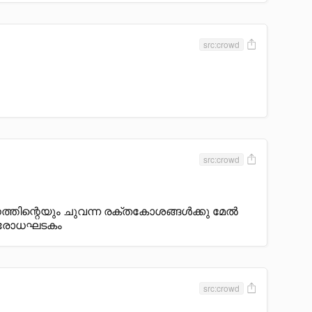
src:crowd
src:crowd
തിന്റെയും ചുവന്ന രക്തകോശങ്ങൾക്കു മേൽ
രതിരോധഘടകം
src:crowd