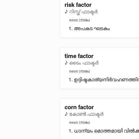
risk factor
♪ റിസ്ക് ഫാക്ടർ
noun (നാമം)
അപകട ഘടകം
time factor
♪ ടൈം ഫാക്ടർ
noun (നാമം)
ഉദ്ദിഷ്ടകാര്യനിർവഹണത്തി
corn factor
♪ കോൺ ഫാക്ടർ
noun (നാമം)
ധാന്യം മൊത്തമായി വിൽക്ക