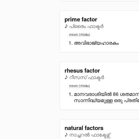
prime factor
♪ പ്രൈം ഫാക്ടർ
noun (നാമം)
അവിഭാജ്യഹാരകം
rhesus factor
♪ റീസസ് ഫാക്ടർ
noun (നാമം)
മാനവരാശിയിൽ 86 ശതമാനത്
സാന്നിദ്ധ്യമുള്ള ഒരു പ്
natural factors
♪ നാച്ചറൽ ഫാക്ടേഴ്സ്