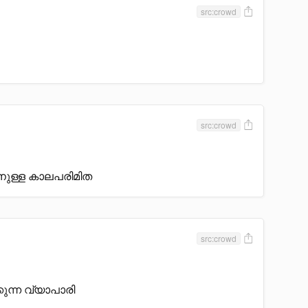
src:crowd
src:crowd
നുള്ള കാലപരിമിത
src:crowd
ുന്ന വ്യാപാരി