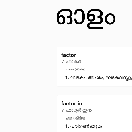
factor
♪ ഫാക്ടർ
noun (നാമം)
ഘടകം, അംശം, ഘടകവസ്തു, 
factor in
♪ ഫാക്ടർ ഇൻ
verb (ക്രിയ)
പരിഗണിക്കുക