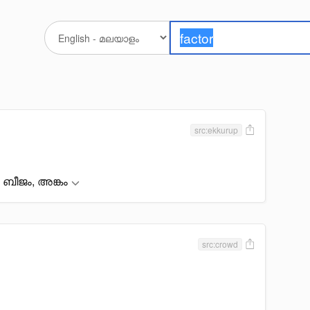
src:ekkurup
ബീജം, അങ്കം
src:crowd