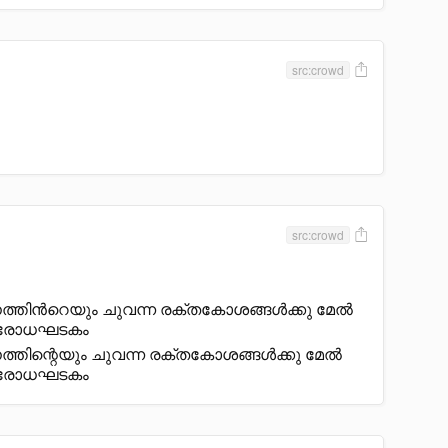
src:crowd
src:crowd
്തിൻറെയും ചുവന്ന രക്തകോശങ്ങൾക്കു മേൽ
രതിരോധഘടകം
തിന്റെയും ചുവന്ന രക്തകോശങ്ങൾക്കു മേൽ
രതിരോധഘടകം