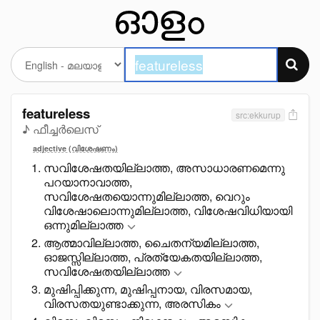
featureless
src:ekkurup
♪ ഫീച്ചർലെസ്
adjective (വിശേഷണം)
സവിശേഷതയില്ലാത്ത, അസാധാരണമെന്നു
പറയാനാവാത്ത,
സവിശേഷതയൊന്നുമില്ലാത്ത, വെറും
വിശേഷാലൊന്നുമില്ലാത്ത, വിശേഷവിധിയായി
ഒന്നുമില്ലാത്ത
ആത്മാവില്ലാത്ത, ചെെതന്യമില്ലാത്ത,
ഓജസ്സില്ലാത്ത, പ്രത്യേകതയില്ലാത്ത,
സവിശേഷതയില്ലാത്ത
മുഷിപ്പിക്കുന്ന, മുഷിപ്പനായ, വിരസമായ,
വിരസതയുണ്ടാക്കുന്ന, അരസികം