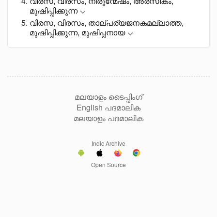
വിരസ, വിരസം, നിരുന്മേഷം, അരസികം,
മുഷിപ്പിക്കുന്ന
വിരസ, വിരസം, താല്പര്യജനകമല്ലാത്ത,
മുഷിപ്പിക്കുന്ന, മുഷിപ്പനായ
മലയാളം ടൈപ്പിംഗ്
English പദമാലിക
മലയാളം പദമാലിക
Indic Archive
Open Source