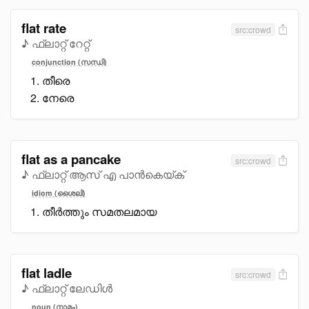
flat rate
src:crowd
♪ ഫ്ലാറ്റ് റേറ്റ്
conjunction (സന്ധി)
തീരെ
നേരെ
flat as a pancake
src:crowd
♪ ഫ്ലാറ്റ് ആസ് എ പാൻകെയ്ക്
idiom (ശൈലി)
തീർത്തും സമതലമായ
flat ladle
src:crowd
♪ ഫ്ലാറ്റ് ലേഡിൾ
noun (നാമം)