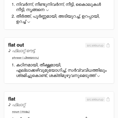
നിവർന്ന്, നീണ്ടുനിവർന്ന്, നീട്ടി, കെൊലുകൾ
നീട്ടി, നൃങ്ങനെ
തീർത്ത്, പൂർണ്ണമായി, അടിയുറച്ച്, ഉറപ്പായി,
ഉറച്ച്
flat out
src:ekkurup
♪ ഫ്ലാറ്റ് ഔട്ട്
phrase (പ്രയോഗം)
കഠിനമായി, തീക്ഷ്ണമായി,
എല്ലാക്കഴിവുമുയോഗിച്ച്, സർവ്വവിധത്തിലും
ശ്രമിച്ചുകൊണ്ട്, ശക്തിമുഴുവനുമെടുത്ത്
flat
src:ekkurup
♪ ഫ്ലാറ്റ്
noun (നാമം)