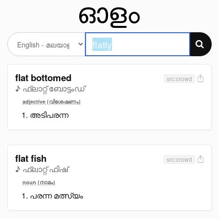
flat bottomed
src:crowd
♪ ഫ്ലാറ്റ് ബോട്ടംഡ്
adjective (വിശേഷണം)
അടിപരന്ന
flat fish
src:crowd
♪ ഫ്ലാറ്റ് ഫിഷ്
noun (നാമം)
പരന്ന മത്സ്യം