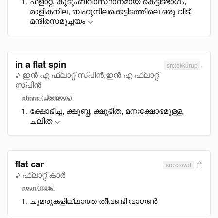
ഫ്ളാറ്റ്, കുടുംബവാസ്ഥാനമായ കെട്ടിടഭാഗം,
മാളികനില, ബഹുനിലക്കെട്ടിടത്തിലെ ഒരു വീട്,
മന്ദിരസമുച്ചയം
in a flat spin
src:ekkurup
♪ ഇൻ എ ഫ്ലാറ്റ് സ്പിൻ,ഇൻ എ ഫ്ലാറ്റ്
സ്പിൻ
phrase (പ്രയോഗം)
ക്ഷോഭിച്ച, ക്ഷുബ്ധ, ക്ഷുഭിത, മനഃക്ഷോഭമുള്ള,
ചലിത
flat car
src:crowd
♪ ഫ്ലാറ്റ് കാർ
noun (നാമം)
ചുമരുകളില്ലാത്ത തീവണ്ടി വാഗൺ