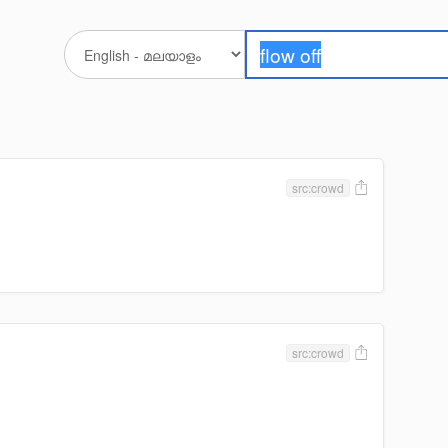
src:crowd
src:crowd