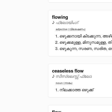
flowing
♪ ഫ്ലോയിംഗ്
adjective (വിശേഷണം)
ഒഴുക്കനായി കിടക്കുന്ന, അഴി
ഒഴുക്കമുള്ള, മിനുസമുള്ള, തിള
ഒഴുകുന്ന, സരണ, സരിത, ഒഴു
ceaseless flow
♪ സീസ്ലെസ്സ് ഫ്ലോ
noun (നാമം)
നിലക്കാത്ത ഒഴുക്ക്
flow