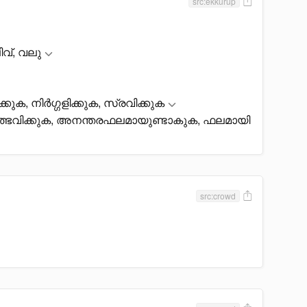
src:ekkurup
ിവ്, വലു
കുക, നിർഗ്ഗളിക്കുക, സ്രവിക്കുക
ഉത്ഭവിക്കുക, അനന്തരഫലമായുണ്ടാകുക, ഫലമായി
src:crowd