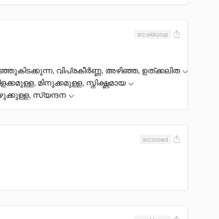
src:ekkurup
ഞ്ഞുകിടക്കുന്ന, വിപ്രകീർണ്ണ, അഴിഞ്ഞ, ഉത്ക്കലിത
ക്കമുള്ള, മിനുക്കമുള്ള, സ്നിഗ്ദ്ധമായ
ക്കുള്ള, സ്യന്ദന
src:crowd