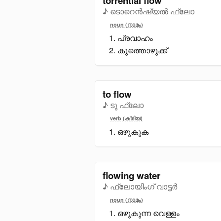
torrential flow
♪ ടൊറെൻഷ്യൽ ഫ്ലോ
noun (നാമം)
പ്രവാഹം
കുത്തൊഴുക്ക്
to flow
♪ ടു ഫ്ലോ
verb (ക്രിയ)
ഒഴുകുക
flowing water
♪ ഫ്ലോയിംഗ് വാട്ടർ
noun (നാമം)
ഒഴുകുന്ന വെള്ളം