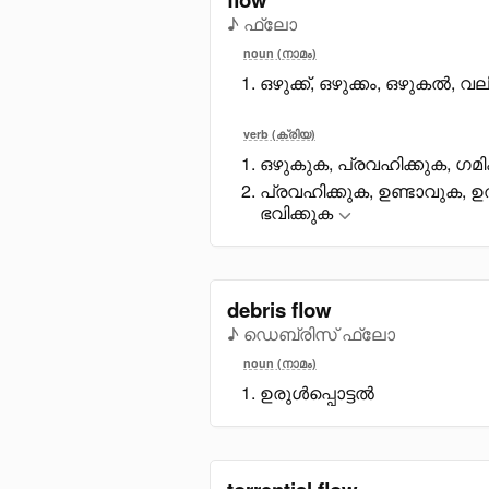
♪ ഫ്ലോ
noun (നാമം)
ഒഴുക്ക്, ഒഴുക്കം, ഒഴുകൽ, വല
verb (ക്രിയ)
ഒഴുകുക, പ്രവഹിക്കുക, ഗമിക്
പ്രവഹിക്കുക, ഉണ്ടാവുക, 
ഭവിക്കുക
debris flow
♪ ഡെബ്രിസ് ഫ്ലോ
noun (നാമം)
ഉരുൾപ്പൊട്ടൽ