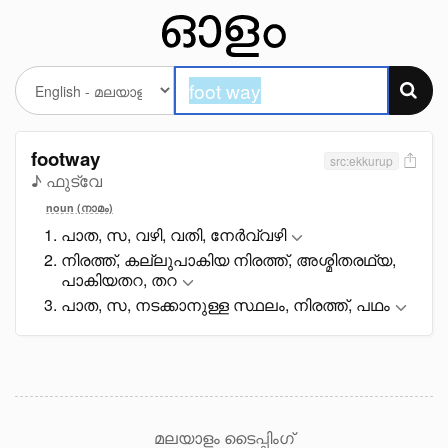
footway
src:ekkurup
♪ ഫുട്വേ
noun (നാമം)
പാത, സ, വഴി, വതി, നേർവ്വഴി
നിരത്ത്, കല്ലുപാകിയ നിരത്ത്, അശ്മിതരഥ്യ,
പാകിയതറ, തറ
പാത, സ, നടക്കാനുള്ള സ്ഥലം, നിരത്ത്, പഥം
മലയാളം ടൈപ്പിംഗ്