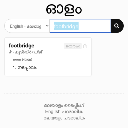
footbridge
src:crowd
♪ ഫുട്ബ്രിഡ്ജ്
noun (നാമം)
നടപ്പാലം
മലയാളം ടൈപ്പിംഗ്
English പദമാലിക
മലയാളം പദമാലിക