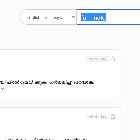
src:ekkurup
ായി പ്രതിഷേധിക്കുക, ഗർജ്ജിച്ചു പറയുക,
src:ekkurup
ജനം, ആക്ഷേപം, പ്രതിഷേധം, എതിർവാദം