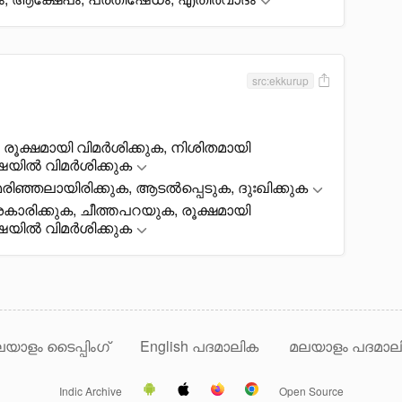
src:ekkurup
രൂക്ഷമായി വിമർശിക്കുക, നിശിതമായി
ാഷയിൽ വിമർശിക്കുക
, മരിഞ്ഞലായിരിക്കുക, ആടൽപ്പെടുക, ദുഃഖിക്കുക
കാരിക്കുക, ചീത്തപറയുക, രൂക്ഷമായി
ാഷയിൽ വിമർശിക്കുക
യാളം ടൈപ്പിംഗ്
English പദമാലിക
മലയാളം പദമാല
Indic Archive
Open Source