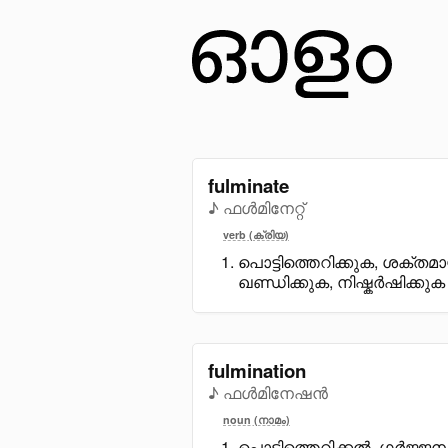
fulminate
♪ ഫൾമിനേറ്റ്
verb (ക്രിയ)
പൊട്ടിത്തെറിക്കുക, ശക്തമ
ഖണ്ഡിക്കുക, നിഷ്കർഷിക്കുക
fulmination
♪ ഫൾമിനേഷൻ
noun (നാമം)
പൊട്ടിത്തെറിക്കൽ, ഗർജ്