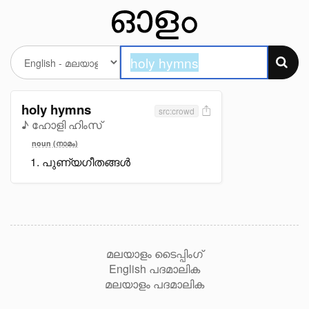
holy hymns
src:crowd
♪ ഹോളി ഹിംസ്
noun (നാമം)
പുണ്യഗീതങ്ങൾ
മലയാളം ടൈപ്പിംഗ്
English പദമാലിക
മലയാളം പദമാലിക