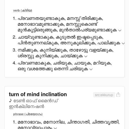
verb (ക്രിയ)
പ്രവണതയുണ്ടാകുക, മനസ്സ് തിരിക്കുക,
മനോഭാവമുണ്ടാക്കുക, മനസ്സുകൊണ്ട്
മുൻകൂട്ടിഒരുങ്ങുക, മുൻതാല്‍പര്യമുണ്ടാക്കുക
ചായ്വുണ്ടാകുക, കൂടുതൽ ഇഷ്ടപ്പെടുക,
പിൻതുണനല്കുക, അനുകൂലിക്കുക, പാലിക്കുക
നമിക്കുക, കുനിയ്ക്കുക, താഴോട്ടു വളയ്ക്കുക,
ശിരസ്സു കുനിക്കുക, ചായ്ക്കുക
പ്രവണമാകുക, ചരിയുക, ചായുക, മറിയുക,
ഒരു വശത്തേക്കു തെന്നി ചരിയുക
turn of mind inclination
src:ekkurup
♪ ടേൺ ഓഫ് മൈൻഡ്
ഇൻക്ലിനേഷൻ
phrase (പ്രയോഗം)
മനോഭാവം, മനോനില, ചിന്താഗതി, ചിത്തവൃത്തി,
മനോവ്യാപാരം