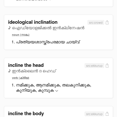
ideological inclination
src:crowd
♪ ഐഡിയോളജിക്കൽ ഇൻക്ലിനേഷൻ
noun (നാമം)
പ്രത്യയശാസ്ത്രപരമായ ചായ്വ്
incline the head
src:ekkurup
♪ ഇൻക്ലൈൻ ദ ഹെഡ്
verb (ക്രിയ)
നമിക്കുക, ആനമിക്കുക, തലകുനിക്കുക,
കുനിയുക, കുമ്പുക
incline the body
src:ekkurup