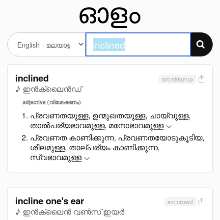
inclined
src:ekkurup
♪ ഇൻക്ലൈൻഡ്
adjective (വിശേഷണം)
പ്രവണതയുള്ള, ഉന്മുഖതയുള്ള, ചായ്വുള്ള,
താൽപര്യഭാവമുള്ള, മനോഭാവമുള്ള
പ്രവണത കാണിക്കുന്ന, പ്രവണതയോടുകൂടിയ,
ശീലമുള്ള, താല്പര്യം കാണിക്കുന്ന,
സ്വഭാവമുള്ള
incline one's ear
src:crowd
♪ ഇൻക്ലൈൻ വൺസ് ഇയർ