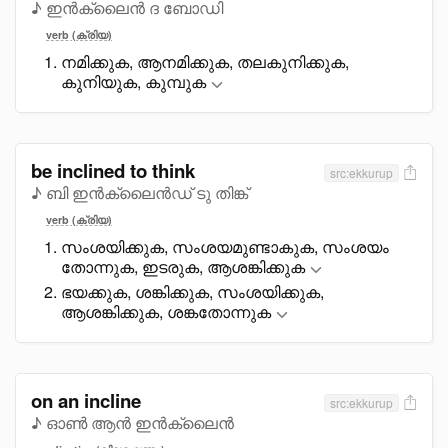
♪ ഇൻക്ലൈൻ ദ ബോഡി
verb (ക്രിയ)
നമിക്കുക, ആനമിക്കുക, തലകുനിക്കുക,
കുനിയുക, കുമ്പുക
be inclined to think
src:ekkurup
♪ ബി ഇൻക്ലൈൻഡ് ടു തിങ്ക്
verb (ക്രിയ)
സംശയിക്കുക, സംശയമുണ്ടാകുക, സംശയം
തോന്നുക, ഇടരുക, ആശങ്കിക്കുക
ഭയക്കുക, ശങ്കിക്കുക, സംശയിക്കുക,
ആശങ്കിക്കുക, ശങ്കതോന്നുക
on an incline
src:ekkurup
♪ ഓൺ ആൻ ഇൻക്ലൈൻ