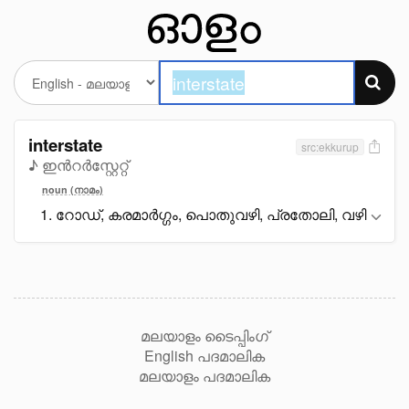
interstate
src:ekkurup
♪ ഇൻറർസ്റ്റേറ്റ്
noun (നാമം)
റോഡ്, കരമാർഗ്ഗം, പൊതുവഴി, പ്രതോലി, വഴി
മലയാളം ടൈപ്പിംഗ്
English പദമാലിക
മലയാളം പദമാലിക