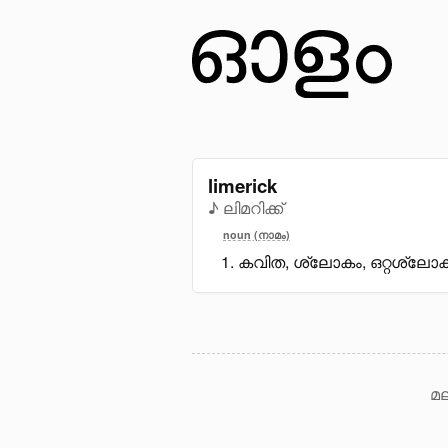
limerick
♪ ലിമറിക്ക്
noun (നാമം)
കവിത, ശ്ലോകം, ഒറ്റശ്ലോക
മല