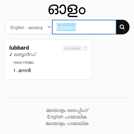
lubbard
src:crowd
♪ ലബ്ബാർഡ്
noun (നാമം)
മന്ദൻ
മലയാളം ടൈപ്പിംഗ്
English പദമാലിക
മലയാളം പദമാലിക