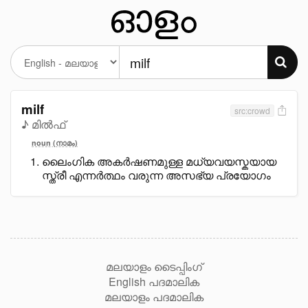
milf
src:crowd
♪ മിൽഫ്
noun (നാമം)
ലൈംഗിക അകർഷണമുള്ള മധ്യവയസ്കയായ
സ്ത്രീ എന്നർത്ഥം വരുന്ന അസഭ്യ പ്രയോഗം
മലയാളം ടൈപ്പിംഗ്
English പദമാലിക
മലയാളം പദമാലിക