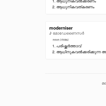
ആധുനികവൽക്കരണം
ആധുനികവത്കരണം
moderniser
♪ മോഡേണൈസർ
noun (നാമം)
പരിഷ്ക്കർത്താവ്
ആധിനുകവൽക്കരിക്കുന്ന
മല