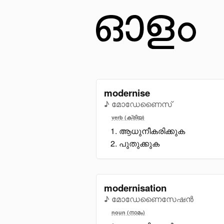
modernise
♪ മോഡേണൈസ്
verb (ക്രിയ)
ആധുനീകരിക്കുക
പുതുക്കുക
modernisation
♪ മോഡേണൈസേഷൻ
noun (നാമം)