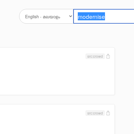
src:crowd
src:crowd