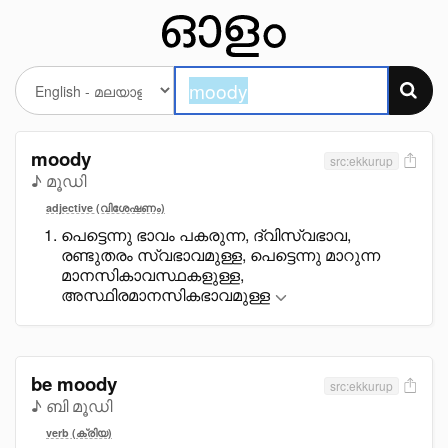
moody
src:ekkurup
♪ മൂഡി
adjective (വിശേഷണം)
പെട്ടെന്നു ഭാവം പകരുന്ന, ദ്വിസ്വഭാവ,
രണ്ടുതരം സ്വഭാവമുള്ള, പെട്ടെന്നു മാറുന്ന
മാനസികാവസ്ഥകളുള്ള,
അസ്ഥിരമാനസികഭാവമുള്ള
be moody
src:ekkurup
♪ ബി മൂഡി
verb (ക്രിയ)