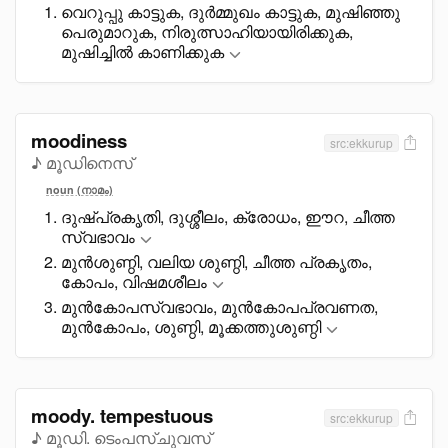
വെറുപ്പു കാട്ടുക, ദുർമ്മുഖം കാട്ടുക, മുഷിഞ്ഞു
പെരുമാറുക, നിരുത്സാഹിയായിരിക്കുക,
മുഷിച്ചിൽ കാണിക്കുക
moodiness
src:ekkurup
♪ മൂഡിനെസ്
noun (നാമം)
ദുഷ്പ്രകൃതി, ദുശ്ശീലം, ക്രോധം, ഈറ, ചീത്ത
സ്വഭാവം
മുൻശുണ്ഠി, വലിയ ശുണ്ഠി, ചീത്ത പ്രകൃതം,
കോപം, വിഷമശീലം
മുൻകോപസ്വഭാവം, മുൻകോപപ്രവണത,
മുൻകോപം, ശുണ്ഠി, മൂക്കത്തുശുണ്ഠി
moody. tempestuous
src:ekkurup
♪ മൂഡി. ടെംപസ്ചുവസ്