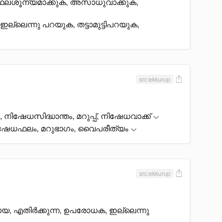
ക, ഫലശൂന്യമാക്കുക, അസാധുവാക്കുക,
ഇല്ലെന്നു പറയുക, തട്ടാമുട്ടിപറയുക,
src:ekkurup
നിഷേധസിദ്ധാന്തം, മറുപ്പ്, നിഷേധവാക്ക്
ിഷേധഫലം, മറുഭാഗം, വെെപരീത്യം
src:ekkurup
, എതിർക്കുന്ന, ഉപരോധക, ഇല്ലെന്നു