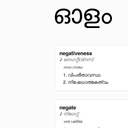
negativeness
♪ നെഗറ്റീവ്നസ്
noun (നാമം)
വിപരീതാവസ്ഥ
നിഷേധാത്മകത്വം
negate
♪ നിഗേറ്റ്
verb (ക്രിയ)