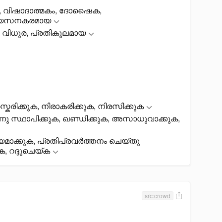
ത, വിഷാദാത്മകം, ദോഷെെക,
വ്യസനകരമായ
 വിധുര, പ്രതികൂലമായ
സ്കരിക്കുക, നിരാകരിക്കുക, നിരസിക്കുക
റെന്നു സ്ഥാപിക്കുക, ഖണ്ഡിക്കുക, അസാധുവാക്കുക,
ര്യമാക്കുക, പ്രതിപ്രവർത്തനം ചെയ്തു
ക, റദ്ദുചെയ്ക
src:crowd