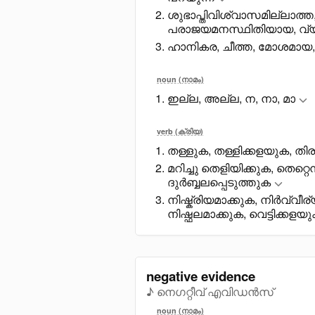
ശുഭാപ്തിവിശ്വാസമില്ലാത്
പരാജയമനസ്ഥിതിയായ, 
ഹാനികര, ചീത്ത, മോശമായ,
noun (നാമം)
ഇല്ല, അല്ല, ന, നാ, മാ
verb (ക്രിയ)
തള്ളുക, തള്ളിക്കളയുക, തിര
മറിച്ചു തെളിയിക്കുക, തെറ്
ദുർബ്ബലപ്പെടുത്തുക
നിഷ്ക്രിയമാക്കുക, നിർവ്വീ
നിഷ്ഫലമാക്കുക, വെട്ടിക്കളയു
negative evidence
♪ നെഗറ്റീവ് എവിഡൻസ്
noun (നാമം)