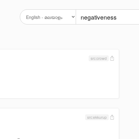
src:crowd
src:ekkurup