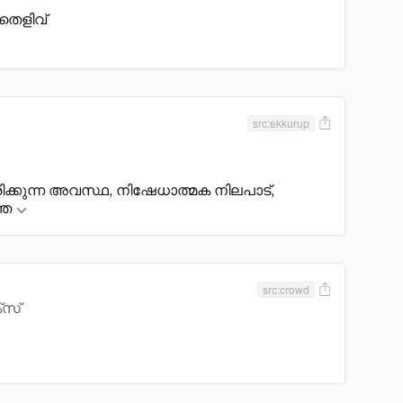
 തെളിവ്
src:ekkurup
ിക്കുന്ന അവസ്ഥ, നിഷേധാത്മക നിലപാട്,
്ത
src:crowd
്സ്