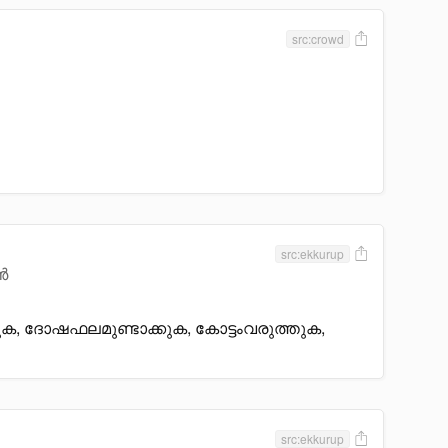
src:crowd
src:ekkurup
ൺ
ക, ദോഷഫലമുണ്ടാക്കുക, കോട്ടംവരുത്തുക,
src:ekkurup