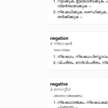
റദ്ദാക്കുക, ഇല്ലാതാക്കു
വ്യർത്ഥമാക്കുക
നിഷേധിക്കുക, ഖണ്ഡിക്കുക, 
തർക്കിക്കുക
negation
♪ നിഗേഷൻ
noun (നാമം)
നിഷേധം, നിഷേധപ്രസ്താവം, 
വിപരീതം, നേർവിപരീതം, ന
negative
♪ നെഗറ്റീവ്
adjective (വിശേഷണം)
നിഷേധാത്മകം, നിഷേധകമായ
പറയുന്ന